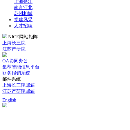
上海张江
南京江北
苏州相城
党建风采
人才招聘
NICE网站矩阵
上海长三院
江苏产研院
OA协同办公
集萃智能信息平台
财务报销系统
邮件系统
上海长三院邮箱
江苏产研院邮箱
English